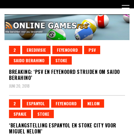
Ga
naar
de
inhoud
Dagelijks het laatste online games nieuws voor jou
2
EREDIVISIE
FEYENOORD
PSV
Online Games RSS
verzameld
SAIDO BERAHINO
STOKE
BREAKING: ‘PSV EN FEYENOORD STRIJDEN OM SAIDO
BERAHINO’
JUNI 20, 2018
2
ESPANYOL
FEYENOORD
NELOM
SPANJE
STOKE
‘BELANGSTELLING ESPANYOL EN STOKE CITY VOOR
MIGUEL NELOM’