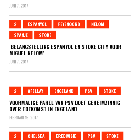
JUNI 7, 2017
2
ESPANYOL
FEYENOORD
NELOM
SPANJE
STOKE
‘BELANGSTELLING ESPANYOL EN STOKE CITY VOOR
MIGUEL NELOM’
JUNI 7, 2017
2
AFELLAY
ENGELAND
PSV
STOKE
VOORMALIGE PAREL VAN PSV DOET GEHEIMZINNIG
OVER TOEKOMST IN ENGELAND
FEBRUARI 15, 2017
2
CHELSEA
EREDIVISIE
PSV
STOKE