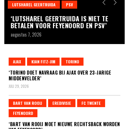
LUTSHAREL GEERTRUIDA
PSV
T
‘LUTSHAREL GEERTRUIDA IS NIET TE
‘
BETALEN VOOR FEYENOORD EN PSV’
R
augustus 7, 2026
au
AJAX
KIAN FITZ-JIM
TORINO
‘TORINO DOET NAVRAAG BIJ AJAX OVER 23-JARIGE
MIDDENVELDER’
JULI 29, 2026
BART VAN ROOIJ
EREDIVISIE
FC TWENTE
FEYENOORD
‘BART VAN ROOIJ MOET NIEUWE RECHTSBACK WORDEN