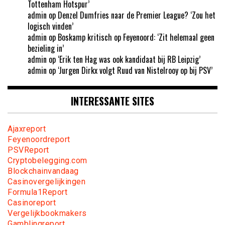
Tottenham Hotspur’
admin
op
Denzel Dumfries naar de Premier League? ‘Zou het
logisch vinden’
admin
op
Boskamp kritisch op Feyenoord: ‘Zit helemaal geen
bezieling in’
admin
op
‘Erik ten Hag was ook kandidaat bij RB Leipzig’
admin
op
‘Jurgen Dirkx volgt Ruud van Nistelrooy op bij PSV’
INTERESSANTE SITES
Ajaxreport
Feyenoordreport
PSVReport
Cryptobelegging.com
Blockchainvandaag
Casinovergelijkingen
Formula1Report
Casinoreport
Vergelijkbookmakers
Gamblingreport