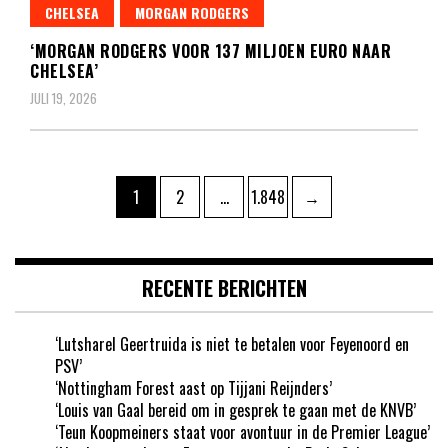
CHELSEA
MORGAN RODGERS
‘MORGAN RODGERS VOOR 137 MILJOEN EURO NAAR
CHELSEA’
JULI 19, 2026
Berichten
Pagina
Pagina
Pagina
1
2
…
1.848
→
paginering
RECENTE BERICHTEN
‘Lutsharel Geertruida is niet te betalen voor Feyenoord en
PSV’
‘Nottingham Forest aast op Tijjani Reijnders’
‘Louis van Gaal bereid om in gesprek te gaan met de KNVB’
‘Teun Koopmeiners staat voor avontuur in de Premier League’