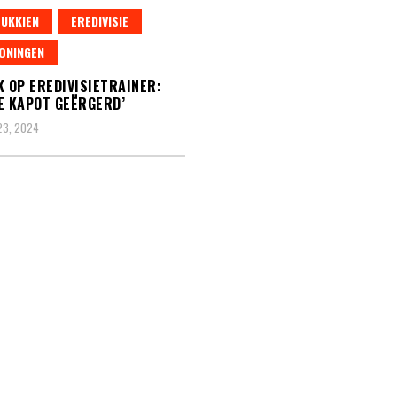
LUKKIEN
EREDIVISIE
ONINGEN
K OP EREDIVISIETRAINER:
E KAPOT GEËRGERD’
23, 2024