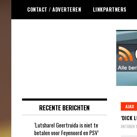
Ga
CONTACT / ADVERTEREN
LINKPARTNERS
naar
de
inhoud
Dagelijks het laatste online games
Online Games RSS
nieuws voor jou verzameld
RECENTE BERICHTEN
AJAX
‘DICK 
‘Lutsharel Geertruida is niet te
OKTOBER 1
betalen voor Feyenoord en PSV’