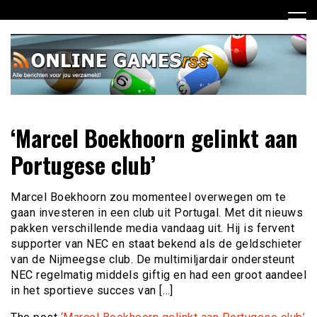
Ga
naar
de
inhoud
Dagelijks het laatste online games nieuws voor jou
Online Games RSS
‘Marcel Boekhoorn gelinkt aan
verzameld
Portugese club’
Marcel Boekhoorn zou momenteel overwegen om te
gaan investeren in een club uit Portugal. Met dit nieuws
pakken verschillende media vandaag uit. Hij is fervent
supporter van NEC en staat bekend als de geldschieter
van de Nijmeegse club. De multimiljardair ondersteunt
NEC regelmatig middels giftig en had een groot aandeel
in het sportieve succes van […]