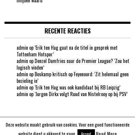
miljoen waard’
RECENTE REACTIES
admin
op
‘Erik ten Hag gaat na de titel in gesprek met
Tottenham Hotspur’
admin
op
Denzel Dumfries naar de Premier League? ‘Zou het
logisch vinden’
admin
op
Boskamp kritisch op Feyenoord: ‘Zit helemaal geen
bezieling in’
admin
op
‘Erik ten Hag was ook kandidaat bij RB Leipzig’
admin
op
‘Jurgen Dirkx volgt Ruud van Nistelrooy op bij PSV’
Deze website maakt gebruik van cookies. Voor een goed functioneerde
Aangedreven door
WordPress
website dient u akkoord te gaan.
Read More
Accept