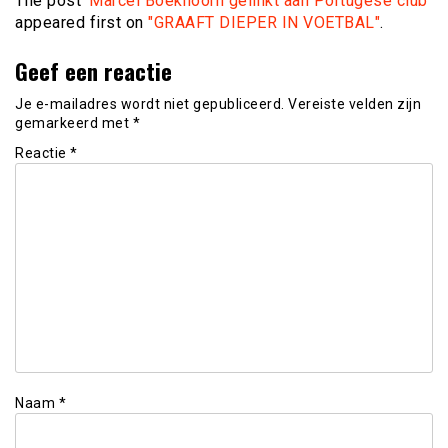
The post
‘Marcel Boekhoorn gelinkt aan Portugese club’
appeared first on
"GRAAFT DIEPER IN VOETBAL"
.
Geef een reactie
Je e-mailadres wordt niet gepubliceerd.
Vereiste velden zijn
gemarkeerd met
*
Reactie
*
Naam
*