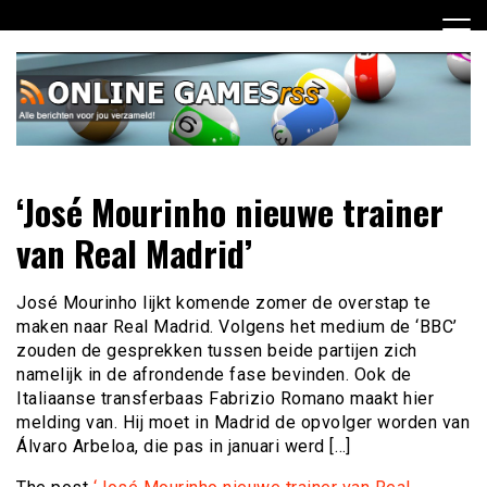
Ga
naar
de
inhoud
Dagelijks het laatste online games nieuws voor jou
Online Games RSS
‘José Mourinho nieuwe trainer
verzameld
van Real Madrid’
José Mourinho lijkt komende zomer de overstap te
maken naar Real Madrid. Volgens het medium de ‘BBC’
zouden de gesprekken tussen beide partijen zich
namelijk in de afrondende fase bevinden. Ook de
Italiaanse transferbaas Fabrizio Romano maakt hier
melding van. Hij moet in Madrid de opvolger worden van
Álvaro Arbeloa, die pas in januari werd […]