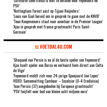
‘Lutsharel Geertruida is niet te betalen voor Feyenoord en
PSV’
‘Nottingham Forest aast op Tijjani Reijnders’
‘Louis van Gaal bereid om in gesprek te gaan met de KNVB’
‘Teun Koopmeiners staat voor avontuur in de Premier League’
‘Ajax in gesprek met Franse grootmacht Paris Saint-
Germain’
VOETBAL4U.COM
‘Shaqueel van Persie is nu al de beste speler van Feyenoord’
Ajax haalt speler van Barca en verhuurd hem direct aan Celta
de Vigo’
‘Feyenoord meldt zich voor 24-jarige Spanjaard Javi Lopez’
VIDEO: Samenvatting Cambuur – Excelsior (0-4 Eredivisie)
‘Ivan Perisic (37) aangeboden bij Europese grootmacht’
‘PSV twijfelt over bod van kleine acht miljoen euro’