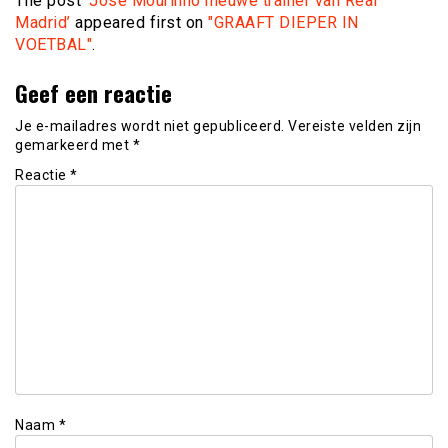
The post
‘José Mourinho nieuwe trainer van Real
Madrid’
appeared first on
"GRAAFT DIEPER IN
VOETBAL"
.
Geef een reactie
Je e-mailadres wordt niet gepubliceerd.
Vereiste velden zijn
gemarkeerd met
*
Reactie
*
Naam
*