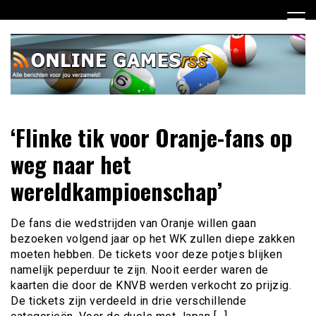
Ga
naar
de
inhoud
Dagelijks het laatste online games nieuws voor jou
Online Games RSS
‘Flinke tik voor Oranje-fans op
verzameld
weg naar het
wereldkampioenschap’
De fans die wedstrijden van Oranje willen gaan
bezoeken volgend jaar op het WK zullen diepe zakken
moeten hebben. De tickets voor deze potjes blijken
namelijk peperduur te zijn. Nooit eerder waren de
kaarten die door de KNVB werden verkocht zo prijzig.
De tickets zijn verdeeld in drie verschillende