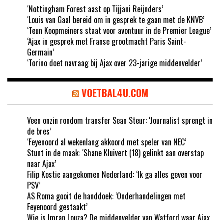
‘Nottingham Forest aast op Tijjani Reijnders’
‘Louis van Gaal bereid om in gesprek te gaan met de KNVB’
‘Teun Koopmeiners staat voor avontuur in de Premier League’
‘Ajax in gesprek met Franse grootmacht Paris Saint-
Germain’
‘Torino doet navraag bij Ajax over 23-jarige middenvelder’
VOETBAL4U.COM
Veen onzin rondom transfer Sean Steur: ‘Journalist sprengt in
de bres’
‘Feyenoord al wekenlang akkoord met speler van NEC’
Stunt in de maak: ‘Shane Kluivert (18) gelinkt aan overstap
naar Ajax’
Filip Kostic aangekomen Nederland: ‘Ik ga alles geven voor
PSV’
AS Roma gooit de handdoek: ‘Onderhandelingen met
Feyenoord gestaakt’
Wie is Imran Louza? De middenvelder van Watford waar Ajax