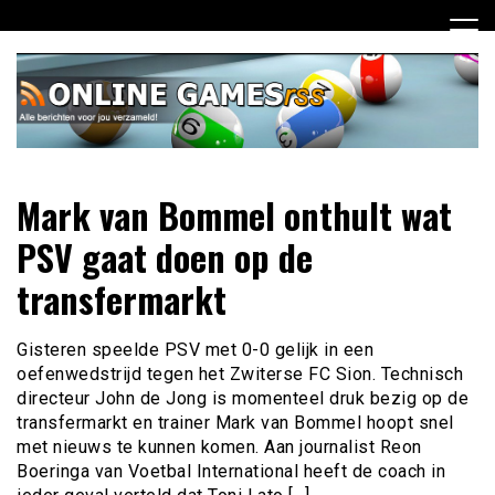
Ga
naar
de
inhoud
Dagelijks het laatste online games nieuws voor jou
Online Games RSS
Mark van Bommel onthult wat
verzameld
PSV gaat doen op de
transfermarkt
Gisteren speelde PSV met 0-0 gelijk in een
oefenwedstrijd tegen het Zwiterse FC Sion. Technisch
directeur John de Jong is momenteel druk bezig op de
transfermarkt en trainer Mark van Bommel hoopt snel
met nieuws te kunnen komen. Aan journalist Reon
Boeringa van Voetbal International heeft de coach in