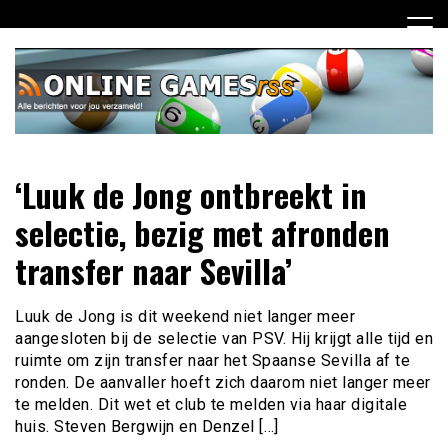
Ga
naar
de
inhoud
Dagelijks het laatste online games nieuws voor jou
Online Games RSS
‘Luuk de Jong ontbreekt in
verzameld
selectie, bezig met afronden
transfer naar Sevilla’
Luuk de Jong is dit weekend niet langer meer
aangesloten bij de selectie van PSV. Hij krijgt alle tijd en
ruimte om zijn transfer naar het Spaanse Sevilla af te
ronden. De aanvaller hoeft zich daarom niet langer meer
te melden. Dit wet et club te melden via haar digitale
huis. Steven Bergwijn en Denzel […]