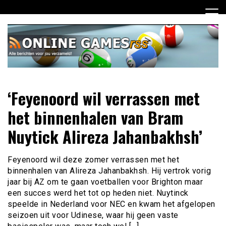
Ga
naar
de
inhoud
Dagelijks het laatste online games nieuws voor jou
Online Games RSS
‘Feyenoord wil verrassen met
verzameld
het binnenhalen van Bram
Nuytick Alireza Jahanbakhsh’
Feyenoord wil deze zomer verrassen met het
binnenhalen van Alireza Jahanbakhsh. Hij vertrok vorig
jaar bij AZ om te gaan voetballen voor Brighton maar
een succes werd het tot op heden niet. Nuytinck
speelde in Nederland voor NEC en kwam het afgelopen
seizoen uit voor Udinese, waar hij geen vaste