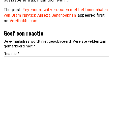
basisspeler was, maar toch wel […]
The post
‘Feyenoord wil verrassen met het binnenhalen
van Bram Nuytick Alireza Jahanbakhsh’
appeared first
on
Voetbal4u.com
.
Geef een reactie
Je e-mailadres wordt niet gepubliceerd.
Vereiste velden zijn
gemarkeerd met
*
Reactie
*