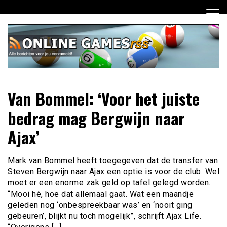
Ga
naar
de
inhoud
Dagelijks het laatste online games nieuws voor jou
Online Games RSS
Van Bommel: ‘Voor het juiste
verzameld
bedrag mag Bergwijn naar
Ajax’
Mark van Bommel heeft toegegeven dat de transfer van
Steven Bergwijn naar Ajax een optie is voor de club. Wel
moet er een enorme zak geld op tafel gelegd worden.
“Mooi hè, hoe dat allemaal gaat. Wat een maandje
geleden nog ‘onbespreekbaar was’ en ‘nooit ging
gebeuren’, blijkt nu toch mogelijk”, schrijft Ajax Life.