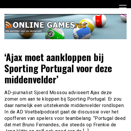
Ga
naar
de
inhoud
Dagelijks het laatste online games nieuws voor jou
Online Games RSS
‘Ajax moet aankloppen bij
verzameld
Sporting Portugal voor deze
middenvelder’
AD-journalist Sjoerd Mossou adviseert Ajax deze
zomer om aan te kloppen bij Sporting Portugal. Er zou
daar namelijk een uitstekende middenvelder rondlopen.
In de AD Voetbalpodcast gaat de discussie over het
opofferen van spelers voor teambelang. “Portugal deed
dat met Bruno Fernandes, die steeds op Frenkie de