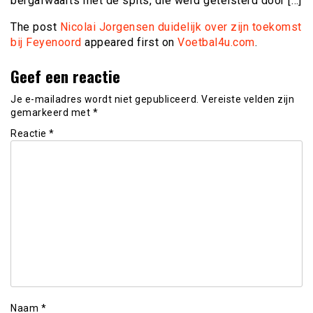
bergafwaarts met de spits, die werd geteisterd door […]
The post
Nicolai Jorgensen duidelijk over zijn toekomst
bij Feyenoord
appeared first on
Voetbal4u.com
.
Geef een reactie
Je e-mailadres wordt niet gepubliceerd.
Vereiste velden zijn
gemarkeerd met
*
Reactie
*
Naam
*