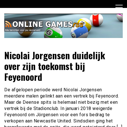
Ga
naar
de
inhoud
Dagelijks het laatste online games nieuws voor jou
Online Games RSS
Nicolai Jorgensen duidelijk
verzameld
over zijn toekomst bij
Feyenoord
De afgelopen periode werd Nicolai Jorgensen
meerdere malen gelinkt aan een vertrek bij Feyenoord.
Maar de Deense spits is helemaal niet bezig met een
vertrek bij de Stadionclub. In januari 2018 weigerde
Feyenoord om Jörgensen voor een fors bedrag te
verkopen aan Newcastle United. Sindsdien ging het