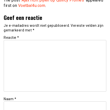
The post
‘Ajax richt pijlen op Quincy Promes’
appeared
first on
Voetbal4u.com
.
Geef een reactie
Je e-mailadres wordt niet gepubliceerd.
Vereiste velden zijn
gemarkeerd met
*
Reactie
*
Naam
*