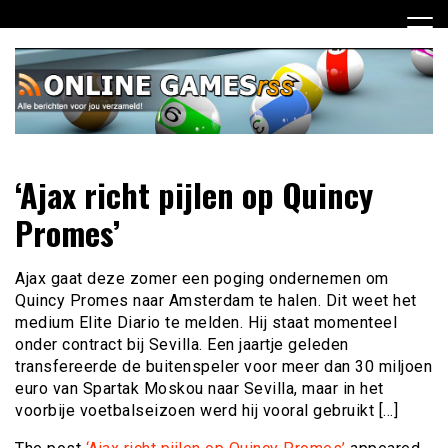
Ga
naar
de
inhoud
Dagelijks het laatste online games nieuws voor jou
Online Games RSS
‘Ajax richt pijlen op Quincy
verzameld
Promes’
Ajax gaat deze zomer een poging ondernemen om
Quincy Promes naar Amsterdam te halen. Dit weet het
medium Elite Diario te melden. Hij staat momenteel
onder contract bij Sevilla. Een jaartje geleden
transfereerde de buitenspeler voor meer dan 30 miljoen
euro van Spartak Moskou naar Sevilla, maar in het
voorbije voetbalseizoen werd hij vooral gebruikt […]