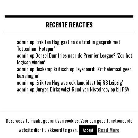
RECENTE REACTIES
admin
op
‘Erik ten Hag gaat na de titel in gesprek met
Tottenham Hotspur’
admin
op
Denzel Dumfries naar de Premier League? ‘Zou het
logisch vinden’
admin
op
Boskamp kritisch op Feyenoord: ‘Zit helemaal geen
bezieling in’
admin
op
‘Erik ten Hag was ook kandidaat bij RB Leipzig’
admin
op
‘Jurgen Dirkx volgt Ruud van Nistelrooy op bij PSV’
Deze website maakt gebruik van cookies. Voor een goed functioneerde
Aangedreven door
WordPress
website dient u akkoord te gaan.
Read More
Accept