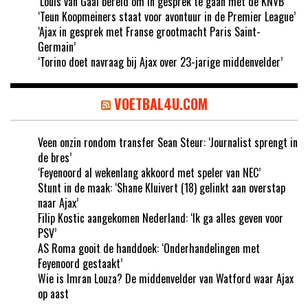
‘Louis van Gaal bereid om in gesprek te gaan met de KNVB’
‘Teun Koopmeiners staat voor avontuur in de Premier League’
‘Ajax in gesprek met Franse grootmacht Paris Saint-
Germain’
‘Torino doet navraag bij Ajax over 23-jarige middenvelder’
VOETBAL4U.COM
Veen onzin rondom transfer Sean Steur: ‘Journalist sprengt in
de bres’
‘Feyenoord al wekenlang akkoord met speler van NEC’
Stunt in de maak: ‘Shane Kluivert (18) gelinkt aan overstap
naar Ajax’
Filip Kostic aangekomen Nederland: ‘Ik ga alles geven voor
PSV’
AS Roma gooit de handdoek: ‘Onderhandelingen met
Feyenoord gestaakt’
Wie is Imran Louza? De middenvelder van Watford waar Ajax
op aast