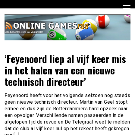
Ga
naar
de
inhoud
Dagelijks het laatste online games nieuws voor jou
Online Games RSS
‘Feyenoord liep al vijf keer mis
verzameld
in het halen van een nieuwe
technisch directeur’
Feyenoord heeft voor het volgende seizoen nog steeds
geen nieuwe technisch directeur. Martin van Geel stopt
ermee en dus zijn de Rotterdammers hard opzoek naar
een opvolger. Verschillende namen passeerden in de
afgelopen tijd de revue en De Telegraaf weet te melden
dat de club al vijf keer nul op het rekest heeft gekregen