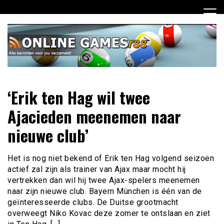
Ga
naar
de
inhoud
Dagelijks het laatste online games nieuws voor jou
Online Games RSS
‘Erik ten Hag wil twee
verzameld
Ajacieden meenemen naar
nieuwe club’
Het is nog niet bekend of Erik ten Hag volgend seizoen
actief zal zijn als trainer van Ajax maar mocht hij
vertrekken dan wil hij twee Ajax-spelers meenemen
naar zijn nieuwe club. Bayern München is één van de
geïnteresseerde clubs. De Duitse grootmacht
overweegt Niko Kovac deze zomer te ontslaan en ziet