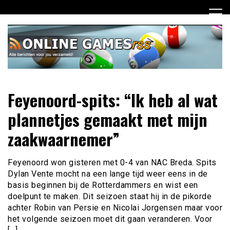
Ga
naar
de
inhoud
Dagelijks het laatste online games nieuws voor jou
Online Games RSS
Feyenoord-spits: “Ik heb al wat
verzameld
plannetjes gemaakt met mijn
zaakwaarnemer”
Feyenoord won gisteren met 0-4 van NAC Breda. Spits
Dylan Vente mocht na een lange tijd weer eens in de
basis beginnen bij de Rotterdammers en wist een
doelpunt te maken. Dit seizoen staat hij in de pikorde
achter Robin van Persie en Nicolai Jorgensen maar voor
het volgende seizoen moet dit gaan veranderen. Voor