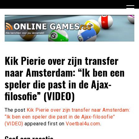
Ga
naar
de
inhoud
Dagelijks het laatste online games nieuws voor jou
Online Games RSS
Kik Pierie over zijn transfer
verzameld
naar Amsterdam: “Ik ben een
speler die past in de Ajax-
filosofie” (VIDEO)
The post
Kik Pierie over zijn transfer naar Amsterdam:
“Ik ben een speler die past in de Ajax-filosofie”
(VIDEO)
appeared first on
Voetbal4u.com
.
Geef een reactie