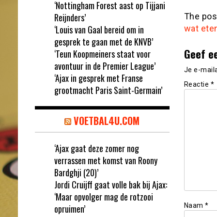
‘Nottingham Forest aast op Tijjani
Reijnders’
The po
‘Louis van Gaal bereid om in
wat ete
gesprek te gaan met de KNVB’
Geef e
‘Teun Koopmeiners staat voor
avontuur in de Premier League’
Je e-mail
‘Ajax in gesprek met Franse
Reactie
*
grootmacht Paris Saint-Germain’
VOETBAL4U.COM
‘Ajax gaat deze zomer nog
verrassen met komst van Roony
Bardghji (20)’
Jordi Cruijff gaat volle bak bij Ajax:
‘Maar opvolger mag de rotzooi
Naam
*
opruimen’