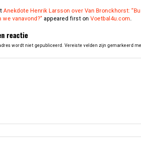
st
Anekdote Henrik Larsson over Van Bronckhorst: “B
n we vanavond?”
appeared first on
Voetbal4u.com
.
en reactie
adres wordt niet gepubliceerd.
Vereiste velden zijn gemarkeerd m