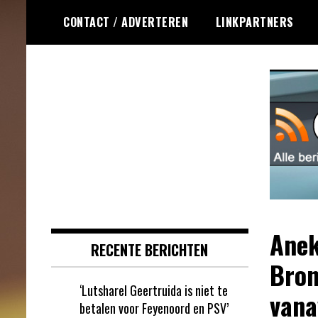
Ga
CONTACT / ADVERTEREN
LINKPARTNERS
naar
de
inhoud
Dagelijks het laatste online games
Online Games RSS
nieuws voor jou verzameld
Anek
RECENTE BERICHTEN
Bron
‘Lutsharel Geertruida is niet te
vana
betalen voor Feyenoord en PSV’