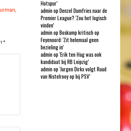
Hotspur’
uurman,
admin
op
Denzel Dumfries naar de
Premier League? ‘Zou het logisch
vinden’
admin
op
Boskamp kritisch op
Feyenoord: ‘Zit helemaal geen
et
*
bezieling in’
admin
op
‘Erik ten Hag was ook
kandidaat bij RB Leipzig’
admin
op
‘Jurgen Dirkx volgt Ruud
van Nistelrooy op bij PSV’