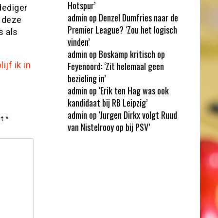
Hotspur’
dediger
admin
op
Denzel Dumfries naar de
l deze
Premier League? ‘Zou het logisch
s als
vinden’
admin
op
Boskamp kritisch op
jf ik in
Feyenoord: ‘Zit helemaal geen
bezieling in’
admin
op
‘Erik ten Hag was ook
kandidaat bij RB Leipzig’
admin
op
‘Jurgen Dirkx volgt Ruud
et
*
van Nistelrooy op bij PSV’