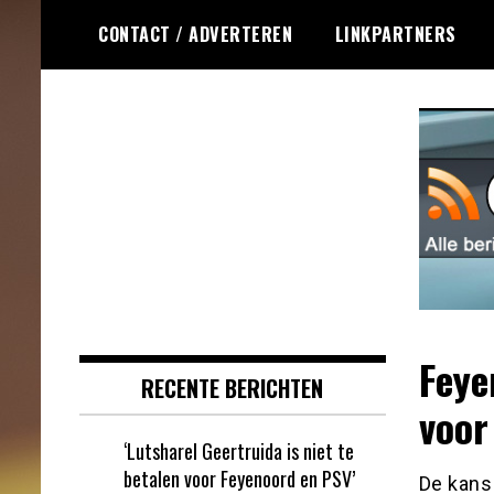
Ga
CONTACT / ADVERTEREN
LINKPARTNERS
naar
de
inhoud
Dagelijks het laatste online games
Online Games RSS
nieuws voor jou verzameld
Feye
RECENTE BERICHTEN
voor
‘Lutsharel Geertruida is niet te
betalen voor Feyenoord en PSV’
De kans 