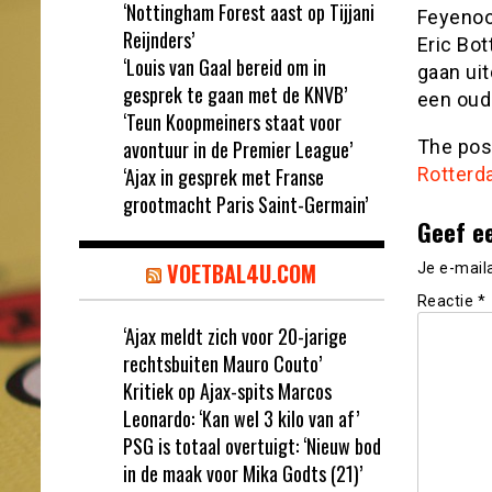
‘Nottingham Forest aast op Tijjani
Feyenoor
Reijnders’
Eric Bot
‘Louis van Gaal bereid om in
gaan uit
gesprek te gaan met de KNVB’
een oude
‘Teun Koopmeiners staat voor
avontuur in de Premier League’
The po
‘Ajax in gesprek met Franse
Rotterd
grootmacht Paris Saint-Germain’
Geef e
VOETBAL4U.COM
Je e-mail
Reactie
*
‘Ajax meldt zich voor 20-jarige
rechtsbuiten Mauro Couto’
Kritiek op Ajax-spits Marcos
Leonardo: ‘Kan wel 3 kilo van af’
PSG is totaal overtuigt: ‘Nieuw bod
in de maak voor Mika Godts (21)’