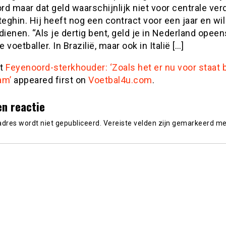
d maar dat geld waarschijnlijk niet voor centrale ver
teghin. Hij heeft nog een contract voor een jaar en wi
dienen. “Als je dertig bent, geld je in Nederland opeen
 voetballer. In Brazilië, maar ook in Italië […]
st
Feyenoord-sterkhouder: ‘Zoals het er nu voor staat bli
am’
appeared first on
Voetbal4u.com
.
en reactie
adres wordt niet gepubliceerd.
Vereiste velden zijn gemarkeerd m