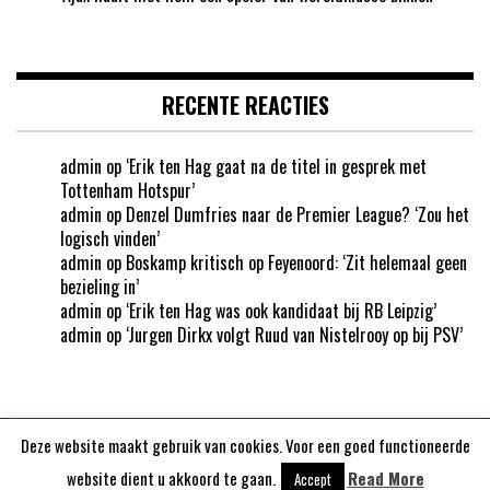
RECENTE REACTIES
admin
op
‘Erik ten Hag gaat na de titel in gesprek met
Tottenham Hotspur’
admin
op
Denzel Dumfries naar de Premier League? ‘Zou het
logisch vinden’
admin
op
Boskamp kritisch op Feyenoord: ‘Zit helemaal geen
bezieling in’
admin
op
‘Erik ten Hag was ook kandidaat bij RB Leipzig’
admin
op
‘Jurgen Dirkx volgt Ruud van Nistelrooy op bij PSV’
Deze website maakt gebruik van cookies. Voor een goed functioneerde
Aangedreven door
WordPress
website dient u akkoord te gaan.
Read More
Accept