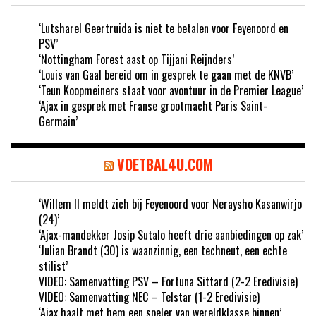
‘Lutsharel Geertruida is niet te betalen voor Feyenoord en
PSV’
‘Nottingham Forest aast op Tijjani Reijnders’
‘Louis van Gaal bereid om in gesprek te gaan met de KNVB’
‘Teun Koopmeiners staat voor avontuur in de Premier League’
‘Ajax in gesprek met Franse grootmacht Paris Saint-
Germain’
VOETBAL4U.COM
‘Willem II meldt zich bij Feyenoord voor Neraysho Kasanwirjo
(24)’
‘Ajax-mandekker Josip Sutalo heeft drie aanbiedingen op zak’
‘Julian Brandt (30) is waanzinnig, een techneut, een echte
stilist’
VIDEO: Samenvatting PSV – Fortuna Sittard (2-2 Eredivisie)
VIDEO: Samenvatting NEC – Telstar (1-2 Eredivisie)
‘Ajax haalt met hem een speler van wereldklasse binnen’