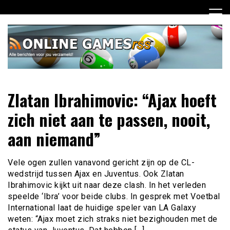
Ga
naar
de
inhoud
Dagelijks het laatste online games nieuws voor jou
Online Games RSS
Zlatan Ibrahimovic: “Ajax hoeft
verzameld
zich niet aan te passen, nooit,
aan niemand”
Vele ogen zullen vanavond gericht zijn op de CL-
wedstrijd tussen Ajax en Juventus. Ook Zlatan
Ibrahimovic kijkt uit naar deze clash. In het verleden
speelde ‘Ibra’ voor beide clubs. In gesprek met Voetbal
International laat de huidige speler van LA Galaxy
weten: “Ajax moet zich straks niet bezighouden met de