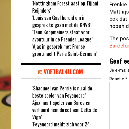
‘Nottingham Forest aast op Tijjani
Frenkie 
Reijnders’
Matthijs
‘Louis van Gaal bereid om in
ook dat
gesprek te gaan met de KNVB’
hopen d
‘Teun Koopmeiners staat voor
avontuur in de Premier League’
The po
‘Ajax in gesprek met Franse
Barcelo
grootmacht Paris Saint-Germain’
Geef e
VOETBAL4U.COM
Je e-mail
Reactie
*
‘Shaqueel van Persie is nu al de
beste speler van Feyenoord’
Ajax haalt speler van Barca en
verhuurd hem direct aan Celta de
Vigo’
‘Feyenoord meldt zich voor 24-