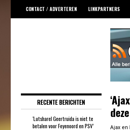
Ga
CONTACT / ADVERTEREN
LINKPARTNERS
naar
de
inhoud
Dagelijks het laatste online games
Online Games RSS
nieuws voor jou verzameld
‘Aja
RECENTE BERICHTEN
deze
‘Lutsharel Geertruida is niet te
betalen voor Feyenoord en PSV’
Ajax en