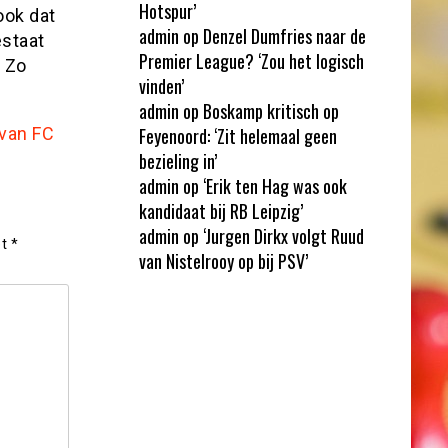
Hotspur’
ook dat
admin
op
Denzel Dumfries naar de
estaat
Premier League? ‘Zou het logisch
 Zo
vinden’
admin
op
Boskamp kritisch op
 van FC
Feyenoord: ‘Zit helemaal geen
bezieling in’
admin
op
‘Erik ten Hag was ook
kandidaat bij RB Leipzig’
admin
op
‘Jurgen Dirkx volgt Ruud
et
*
van Nistelrooy op bij PSV’