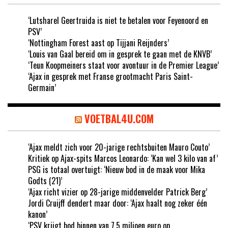
‘Lutsharel Geertruida is niet te betalen voor Feyenoord en
PSV’
‘Nottingham Forest aast op Tijjani Reijnders’
‘Louis van Gaal bereid om in gesprek te gaan met de KNVB’
‘Teun Koopmeiners staat voor avontuur in de Premier League’
‘Ajax in gesprek met Franse grootmacht Paris Saint-
Germain’
VOETBAL4U.COM
‘Ajax meldt zich voor 20-jarige rechtsbuiten Mauro Couto’
Kritiek op Ajax-spits Marcos Leonardo: ‘Kan wel 3 kilo van af’
PSG is totaal overtuigt: ‘Nieuw bod in de maak voor Mika
Godts (21)’
‘Ajax richt vizier op 28-jarige middenvelder Patrick Berg’
Jordi Cruijff dendert maar door: ‘Ajax haalt nog zeker één
kanon’
‘PSV krijgt bod binnen van 7,5 miljoen euro op