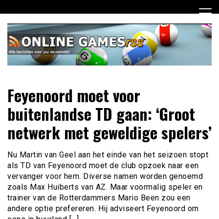
Ga
naar
de
inhoud
Dagelijks het laatste online games nieuws voor jou
Online Games RSS
Feyenoord moet voor
verzameld
buitenlandse TD gaan: ‘Groot
netwerk met geweldige spelers’
Nu Martin van Geel aan het einde van het seizoen stopt
als TD van Feyenoord moet de club opzoek naar een
vervanger voor hem. Diverse namen worden genoemd
zoals Max Huiberts van AZ. Maar voormalig speler en
trainer van de Rotterdammers Mario Been zou een
andere optie prefereren. Hij adviseert Feyenoord om