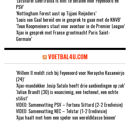
‘Lutsharel Geertruida is niet te betalen voor Feyenoord en
PSV’
‘Nottingham Forest aast op Tijjani Reijnders’
‘Louis van Gaal bereid om in gesprek te gaan met de KNVB’
‘Teun Koopmeiners staat voor avontuur in de Premier League’
‘Ajax in gesprek met Franse grootmacht Paris Saint-
Germain’
VOETBAL4U.COM
‘Willem II meldt zich bij Feyenoord voor Neraysho Kasanwirjo
(24)’
‘Ajax-mandekker Josip Sutalo heeft drie aanbiedingen op zak’
‘Julian Brandt (30) is waanzinnig, een techneut, een echte
stilist’
VIDEO: Samenvatting PSV – Fortuna Sittard (2-2 Eredivisie)
VIDEO: Samenvatting NEC – Telstar (1-2 Eredivisie)
‘Ajax haalt met hem een speler van wereldklasse binnen’