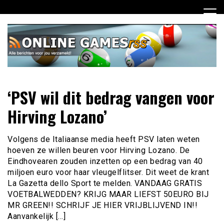
Ga
naar
de
inhoud
Dagelijks het laatste online games nieuws voor jou
Online Games RSS
‘PSV wil dit bedrag vangen voor
verzameld
Hirving Lozano’
Volgens de Italiaanse media heeft PSV laten weten
hoeven ze willen beuren voor Hirving Lozano. De
Eindhovearen zouden inzetten op een bedrag van 40
miljoen euro voor haar vleugelflitser. Dit weet de krant
La Gazetta dello Sport te melden. VANDAAG GRATIS
VOETBALWEDDEN? KRIJG MAAR LIEFST 50EURO BIJ
MR GREEN!! SCHRIJF JE HIER VRIJBLIJVEND IN!!
Aanvankelijk […]