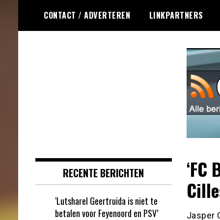
Ga
CONTACT / ADVERTEREN
LINKPARTNERS
naar
de
inhoud
Dagelijks het laatste online games
Online Games RSS
nieuws voor jou verzameld
‘FC 
RECENTE BERICHTEN
Cille
‘Lutsharel Geertruida is niet te
betalen voor Feyenoord en PSV’
Jasper 