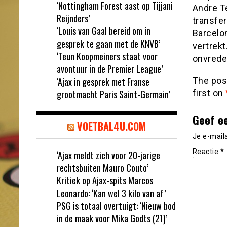
‘Nottingham Forest aast op Tijjani
Andre T
Reijnders’
transfer
‘Louis van Gaal bereid om in
Barcelo
gesprek te gaan met de KNVB’
vertrekt
‘Teun Koopmeiners staat voor
onvrede 
avontuur in de Premier League’
‘Ajax in gesprek met Franse
The po
grootmacht Paris Saint-Germain’
first on
Geef e
VOETBAL4U.COM
Je e-mail
Reactie
*
‘Ajax meldt zich voor 20-jarige
rechtsbuiten Mauro Couto’
Kritiek op Ajax-spits Marcos
Leonardo: ‘Kan wel 3 kilo van af’
PSG is totaal overtuigt: ‘Nieuw bod
in de maak voor Mika Godts (21)’