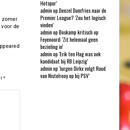
Hotspur’
admin
op
Denzel Dumfries naar de
Premier League? ‘Zou het logisch
e zomer
vinden’
 voor de
admin
op
Boskamp kritisch op
Feyenoord: ‘Zit helemaal geen
ppeared
bezieling in’
admin
op
‘Erik ten Hag was ook
kandidaat bij RB Leipzig’
admin
op
‘Jurgen Dirkx volgt Ruud
van Nistelrooy op bij PSV’
et
*