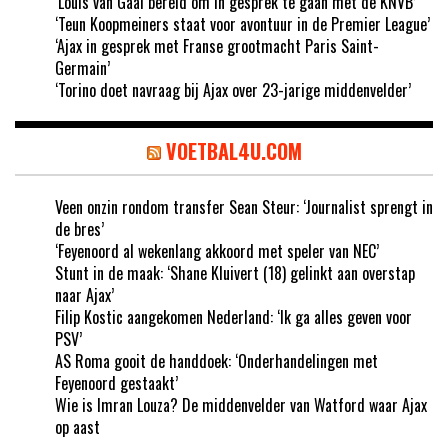
‘Louis van Gaal bereid om in gesprek te gaan met de KNVB’
‘Teun Koopmeiners staat voor avontuur in de Premier League’
‘Ajax in gesprek met Franse grootmacht Paris Saint-
Germain’
‘Torino doet navraag bij Ajax over 23-jarige middenvelder’
VOETBAL4U.COM
Veen onzin rondom transfer Sean Steur: ‘Journalist sprengt in
de bres’
‘Feyenoord al wekenlang akkoord met speler van NEC’
Stunt in de maak: ‘Shane Kluivert (18) gelinkt aan overstap
naar Ajax’
Filip Kostic aangekomen Nederland: ‘Ik ga alles geven voor
PSV’
AS Roma gooit de handdoek: ‘Onderhandelingen met
Feyenoord gestaakt’
Wie is Imran Louza? De middenvelder van Watford waar Ajax
op aast