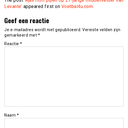
The post
‘Ajax richt pijlen op 27-jarige middenvelder van
Levante’
appeared first on
Voetbal4u.com
.
Geef een reactie
Je e-mailadres wordt niet gepubliceerd.
Vereiste velden zijn
gemarkeerd met
*
Reactie
*
Naam
*