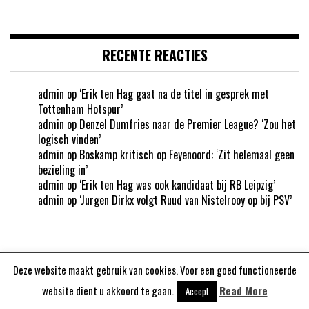
RECENTE REACTIES
admin
op
‘Erik ten Hag gaat na de titel in gesprek met
Tottenham Hotspur’
admin
op
Denzel Dumfries naar de Premier League? ‘Zou het
logisch vinden’
admin
op
Boskamp kritisch op Feyenoord: ‘Zit helemaal geen
bezieling in’
admin
op
‘Erik ten Hag was ook kandidaat bij RB Leipzig’
admin
op
‘Jurgen Dirkx volgt Ruud van Nistelrooy op bij PSV’
Deze website maakt gebruik van cookies. Voor een goed functioneerde
Aangedreven door
WordPress
website dient u akkoord te gaan.
Read More
Accept