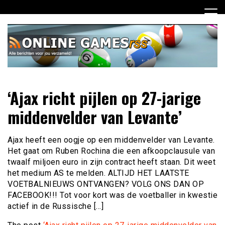
Ga
naar
de
inhoud
Dagelijks het laatste online games nieuws voor jou
Online Games RSS
‘Ajax richt pijlen op 27-jarige
verzameld
middenvelder van Levante’
Ajax heeft een oogje op een middenvelder van Levante.
Het gaat om Ruben Rochina die een afkoopclausule van
twaalf miljoen euro in zijn contract heeft staan. Dit weet
het medium AS te melden. ALTIJD HET LAATSTE
VOETBALNIEUWS ONTVANGEN? VOLG ONS DAN OP
FACEBOOK!!! Tot voor kort was de voetballer in kwestie
actief in de Russische […]