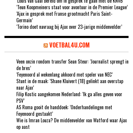
‘Louis van Gaal bereid om in gesprek te gaan met de KNVB’
‘Teun Koopmeiners staat voor avontuur in de Premier League’
‘Ajax in gesprek met Franse grootmacht Paris Saint-
Germain’
‘Torino doet navraag bij Ajax over 23-jarige middenvelder’
VOETBAL4U.COM
Veen onzin rondom transfer Sean Steur: ‘Journalist sprengt in
de bres’
‘Feyenoord al wekenlang akkoord met speler van NEC’
Stunt in de maak: ‘Shane Kluivert (18) gelinkt aan overstap
naar Ajax’
Filip Kostic aangekomen Nederland: ‘Ik ga alles geven voor
PSV’
AS Roma gooit de handdoek: ‘Onderhandelingen met
Feyenoord gestaakt’
Wie is Imran Louza? De middenvelder van Watford waar Ajax
op aast