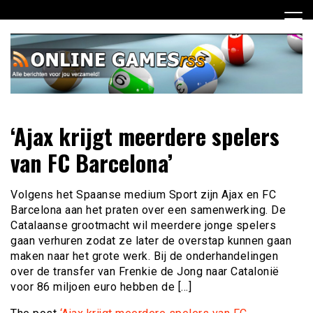
Ga
naar
de
inhoud
Dagelijks het laatste online games nieuws voor jou
Online Games RSS
‘Ajax krijgt meerdere spelers
verzameld
van FC Barcelona’
Volgens het Spaanse medium Sport zijn Ajax en FC
Barcelona aan het praten over een samenwerking. De
Catalaanse grootmacht wil meerdere jonge spelers
gaan verhuren zodat ze later de overstap kunnen gaan
maken naar het grote werk. Bij de onderhandelingen
over de transfer van Frenkie de Jong naar Catalonië
voor 86 miljoen euro hebben de […]