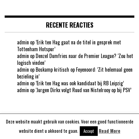
RECENTE REACTIES
admin
op
‘Erik ten Hag gaat na de titel in gesprek met
Tottenham Hotspur’
admin
op
Denzel Dumfries naar de Premier League? ‘Zou het
logisch vinden’
admin
op
Boskamp kritisch op Feyenoord: ‘Zit helemaal geen
bezieling in’
admin
op
‘Erik ten Hag was ook kandidaat bij RB Leipzig’
admin
op
‘Jurgen Dirkx volgt Ruud van Nistelrooy op bij PSV’
Deze website maakt gebruik van cookies. Voor een goed functioneerde
Aangedreven door
WordPress
website dient u akkoord te gaan.
Read More
Accept