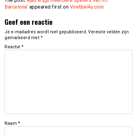
The post
‘Ajax krijgt meerdere spelers van FC
Barcelona’
appeared first on
Voetbal4u.com
.
Geef een reactie
Je e-mailadres wordt niet gepubliceerd.
Vereiste velden zijn
gemarkeerd met
*
Reactie
*
Naam
*