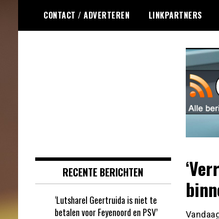
Ga
CONTACT / ADVERTEREN
LINKPARTNERS
naar
de
inhoud
Dagelijks het laatste online games
Online Games RSS
nieuws voor jou verzameld
‘Ver
RECENTE BERICHTEN
binn
‘Lutsharel Geertruida is niet te
betalen voor Feyenoord en PSV’
Vandaag