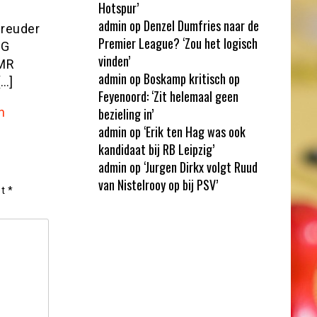
Hotspur’
admin
op
Denzel Dumfries naar de
reuder
Premier League? ‘Zou het logisch
AG
vinden’
MR
admin
op
Boskamp kritisch op
[…]
Feyenoord: ‘Zit helemaal geen
n
bezieling in’
admin
op
‘Erik ten Hag was ook
kandidaat bij RB Leipzig’
admin
op
‘Jurgen Dirkx volgt Ruud
van Nistelrooy op bij PSV’
et
*