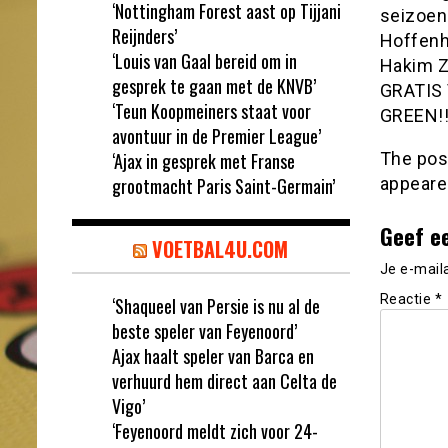
‘Nottingham Forest aast op Tijjani
seizoen 
Reijnders’
Hoffenh
‘Louis van Gaal bereid om in
Hakim Z
gesprek te gaan met de KNVB’
GRATIS
‘Teun Koopmeiners staat voor
GREEN!!
avontuur in de Premier League’
‘Ajax in gesprek met Franse
The po
grootmacht Paris Saint-Germain’
appeare
Geef e
VOETBAL4U.COM
Je e-mail
Reactie
*
‘Shaqueel van Persie is nu al de
beste speler van Feyenoord’
Ajax haalt speler van Barca en
verhuurd hem direct aan Celta de
Vigo’
‘Feyenoord meldt zich voor 24-