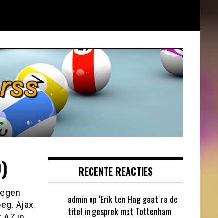
0)
RECENTE REACTIES
tegen
admin
op
‘Erik ten Hag gaat na de
oeg. Ajax
titel in gesprek met Tottenham
 AZ in