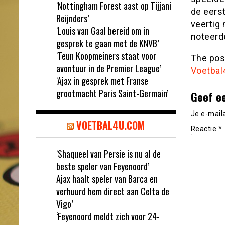
‘Nottingham Forest aast op Tijjani
de eers
Reijnders’
veertig
‘Louis van Gaal bereid om in
noteerde
gesprek te gaan met de KNVB’
‘Teun Koopmeiners staat voor
The po
avontuur in de Premier League’
Voetbal
‘Ajax in gesprek met Franse
grootmacht Paris Saint-Germain’
Geef e
Je e-mail
VOETBAL4U.COM
Reactie
*
‘Shaqueel van Persie is nu al de
beste speler van Feyenoord’
Ajax haalt speler van Barca en
verhuurd hem direct aan Celta de
Vigo’
‘Feyenoord meldt zich voor 24-