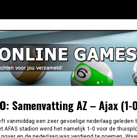
O: Samenvatting AZ – Ajax (1-
eft vanmiddag een zeer gevoelige nederlaag geleden 
et AFAS stadion werd het namelijk 1-0 voor de thuispl
 pover en de nederlaag was verdiend te noemen. Waar