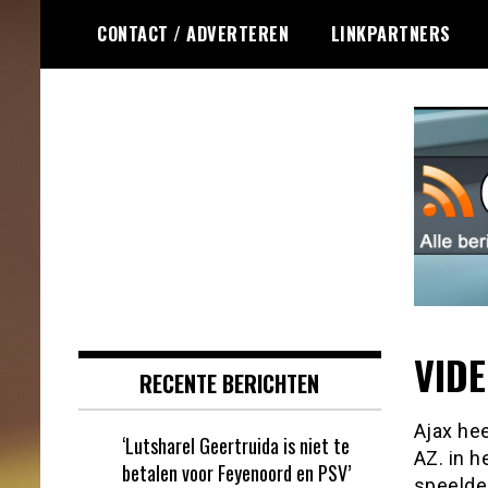
Ga
CONTACT / ADVERTEREN
LINKPARTNERS
naar
de
inhoud
Dagelijks het laatste online games
Online Games RSS
nieuws voor jou verzameld
VIDE
RECENTE BERICHTEN
Ajax he
‘Lutsharel Geertruida is niet te
AZ. in h
betalen voor Feyenoord en PSV’
speelde