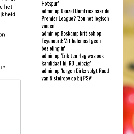
Hotspur’
e het
admin
op
Denzel Dumfries naar de
jkheid
Premier League? ‘Zou het logisch
vinden’
admin
op
Boskamp kritisch op
 on
Feyenoord: ‘Zit helemaal geen
bezieling in’
admin
op
‘Erik ten Hag was ook
kandidaat bij RB Leipzig’
et
*
admin
op
‘Jurgen Dirkx volgt Ruud
van Nistelrooy op bij PSV’