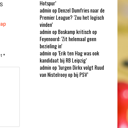
Hotspur’
IS
admin
op
Denzel Dumfries naar de
Premier League? ‘Zou het logisch
tap
vinden’
admin
op
Boskamp kritisch op
Feyenoord: ‘Zit helemaal geen
bezieling in’
admin
op
‘Erik ten Hag was ook
et
*
kandidaat bij RB Leipzig’
admin
op
‘Jurgen Dirkx volgt Ruud
van Nistelrooy op bij PSV’