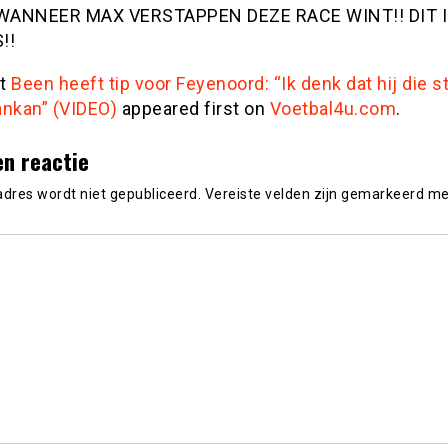
WANNEER MAX VERSTAPPEN DEZE RACE WINT!! DIT 
!!
st
Been heeft tip voor Feyenoord: “Ik denk dat hij die s
ankan” (VIDEO)
appeared first on
Voetbal4u.com
.
en reactie
adres wordt niet gepubliceerd.
Vereiste velden zijn gemarkeerd m