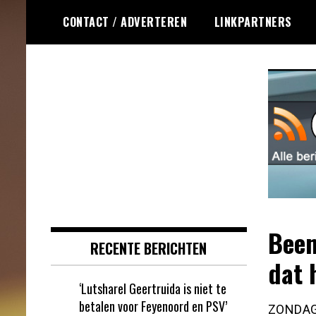
Ga
CONTACT / ADVERTEREN
LINKPARTNERS
naar
de
inhoud
Dagelijks het laatste online games
Online Games RSS
nieuws voor jou verzameld
Been
RECENTE BERICHTEN
dat 
‘Lutsharel Geertruida is niet te
betalen voor Feyenoord en PSV’
ZONDAG 