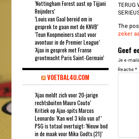
‘Nottingham Forest aast op Tijjani
TERUG 
Reijnders’
SERIEUS
‘Louis van Gaal bereid om in
gesprek te gaan met de KNVB’
The po
‘Teun Koopmeiners staat voor
zeker a
avontuur in de Premier League’
Geef e
‘Ajax in gesprek met Franse
grootmacht Paris Saint-Germain’
Je e-mail
Reactie
*
VOETBAL4U.COM
‘Ajax meldt zich voor 20-jarige
rechtsbuiten Mauro Couto’
Kritiek op Ajax-spits Marcos
Leonardo: ‘Kan wel 3 kilo van af’
PSG is totaal overtuigt: ‘Nieuw bod
in de maak voor Mika Godts (21)’