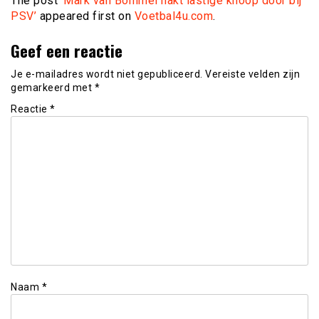
The post
‘Mark van Bommel hakt lastige knoop door bij
PSV’
appeared first on
Voetbal4u.com
.
Geef een reactie
Je e-mailadres wordt niet gepubliceerd.
Vereiste velden zijn
gemarkeerd met
*
Reactie
*
Naam
*