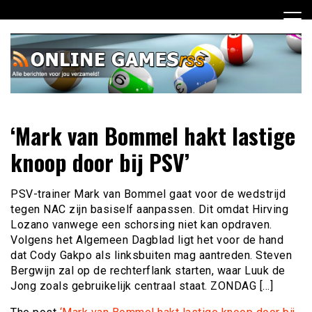
Ga
naar
de
inhoud
Dagelijks het laatste online games nieuws voor jou
Online Games RSS
‘Mark van Bommel hakt lastige
verzameld
knoop door bij PSV’
PSV-trainer Mark van Bommel gaat voor de wedstrijd
tegen NAC zijn basiself aanpassen. Dit omdat Hirving
Lozano vanwege een schorsing niet kan opdraven.
Volgens het Algemeen Dagblad ligt het voor de hand
dat Cody Gakpo als linksbuiten mag aantreden. Steven
Bergwijn zal op de rechterflank starten, waar Luuk de
Jong zoals gebruikelijk centraal staat. ZONDAG […]