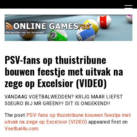
Ga
naar
de
inhoud
Dagelijks het laatste online games nieuws voor jou
Online Games RSS
PSV-fans op thuistribune
verzameld
bouwen feestje met uitvak na
zege op Excelsior (VIDEO)
VANDAAG VOETBALWEDDEN? KRIJG MAAR LIEFST
50EURO BIJ MR GREEN!!! DIT IS ONGEKEND!!
The post
PSV-fans op thuistribune bouwen feestje met
uitvak na zege op Excelsior (VIDEO)
appeared first on
Voetbal4u.com
.