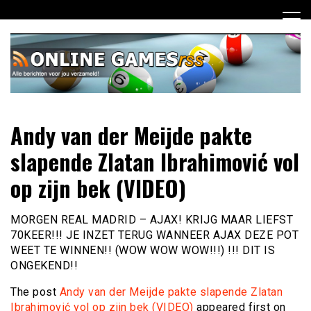
Ga
naar
de
inhoud
Dagelijks het laatste online games nieuws voor jou
Online Games RSS
Andy van der Meijde pakte
verzameld
slapende Zlatan Ibrahimović vol
op zijn bek (VIDEO)
MORGEN REAL MADRID – AJAX! KRIJG MAAR LIEFST
70KEER!!! JE INZET TERUG WANNEER AJAX DEZE POT
WEET TE WINNEN!! (WOW WOW WOW!!!) !!! DIT IS
ONGEKEND!!
The post
Andy van der Meijde pakte slapende Zlatan
Ibrahimović vol op zijn bek (VIDEO)
appeared first on