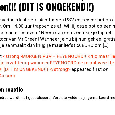
en!!! (DIT IS ONGEKEND!!)
iddag staat de kraker tussen PSV en Feyenoord op 
. Om 14.30 uur trappen ze af. Wil jij deze pot op een 
re manier beleven? Neem dan eens een kijkje bij het
oor van Mr Green! Wanneer je nu bij hun geheel grati
je aanmaakt dan krijg je maar liefst 50EURO om […]
st
<strong>MORGEN PSV – FEYENOORD!! Krijg maar lie
je inzet terug wanneer FEYENOORD deze pot weet te
!! (DIT IS ONGEKEND!!) </strong>
appeared first on
4u.com
.
en reactie
adres wordt niet gepubliceerd.
Vereiste velden zijn gemarkeerd m