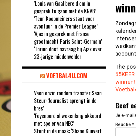
‘Louis van Gaal bereid om in
winn
gesprek te gaan met de KNVB’
‘Teun Koopmeiners staat voor
Zondagm
avontuur in de Premier League’
kalender
‘Ajax in gesprek met Franse
intense
grootmacht Paris Saint-Germain’
wedkant
‘Torino doet navraag bij Ajax over
account
23-jarige middenvelder’
The po
VOETBAL4U.COM
65KEER 
winnen!
Voetbal
Veen onzin rondom transfer Sean
Steur: ‘Journalist sprengt in de
Geef e
bres’
‘Feyenoord al wekenlang akkoord
Je e-mail
met speler van NEC’
Reactie
*
Stunt in de maak: ‘Shane Kluivert