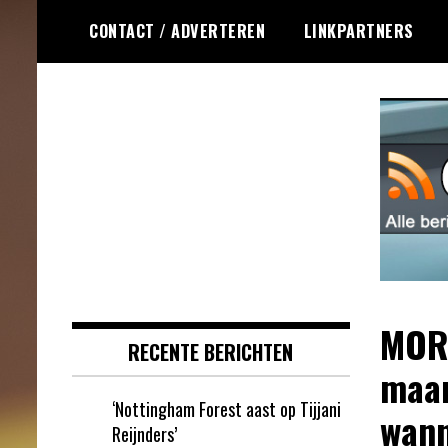
Ga
CONTACT / ADVERTEREN
LINKPARTNERS
naar
de
inhoud
Dagelijks het laatste online games
Online Games RSS
nieuws voor jou verzameld
MORG
RECENTE BERICHTEN
maar
‘Nottingham Forest aast op Tijjani
wann
Reijnders’