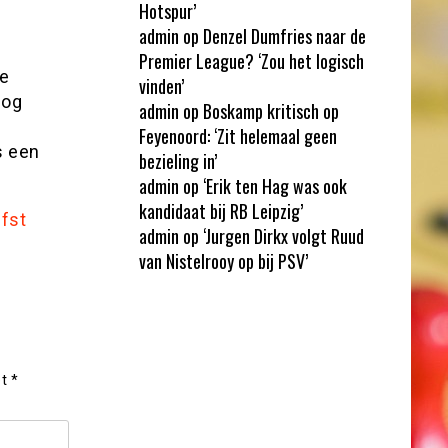
Hotspur’
admin
op
Denzel Dumfries naar de
Premier League? ‘Zou het logisch
de
vinden’
nog
admin
op
Boskamp kritisch op
Feyenoord: ‘Zit helemaal geen
s een
bezieling in’
admin
op
‘Erik ten Hag was ook
kandidaat bij RB Leipzig’
fst
admin
op
‘Jurgen Dirkx volgt Ruud
van Nistelrooy op bij PSV’
et
*