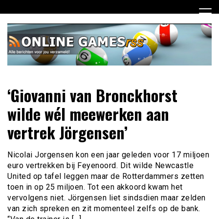
Ga
naar
de
inhoud
Dagelijks het laatste online games nieuws voor jou
Online Games RSS
‘Giovanni van Bronckhorst
verzameld
wilde wél meewerken aan
vertrek Jörgensen’
Nicolai Jorgensen kon een jaar geleden voor 17 miljoen
euro vertrekken bij Feyenoord. Dit wilde Newcastle
United op tafel leggen maar de Rotterdammers zetten
toen in op 25 miljoen. Tot een akkoord kwam het
vervolgens niet. Jörgensen liet sindsdien maar zelden
van zich spreken en zit momenteel zelfs op de bank.