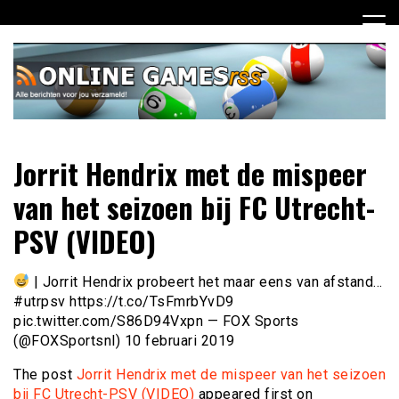
Ga
naar
de
inhoud
Dagelijks het laatste online games nieuws voor jou
Online Games RSS
Jorrit Hendrix met de mispeer
verzameld
van het seizoen bij FC Utrecht-
PSV (VIDEO)
| Jorrit Hendrix probeert het maar eens van afstand…
#utrpsv https://t.co/TsFmrbYvD9
pic.twitter.com/S86D94Vxpn — FOX Sports
(@FOXSportsnl) 10 februari 2019
The post
Jorrit Hendrix met de mispeer van het seizoen
bij FC Utrecht-PSV (VIDEO)
appeared first on