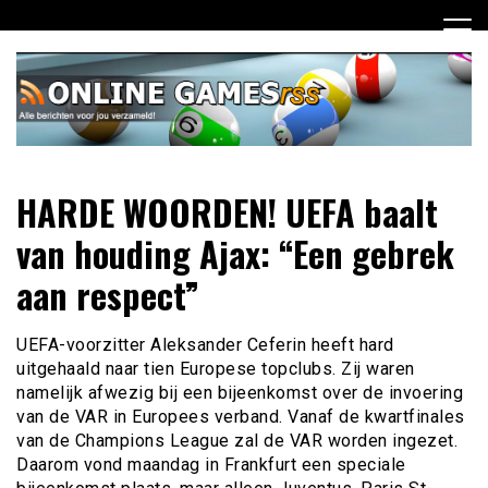
Ga
naar
de
inhoud
Dagelijks het laatste online games nieuws voor jou
Online Games RSS
HARDE WOORDEN! UEFA baalt
verzameld
van houding Ajax: “Een gebrek
aan respect”
UEFA-voorzitter Aleksander Ceferin heeft hard
uitgehaald naar tien Europese topclubs. Zij waren
namelijk afwezig bij een bijeenkomst over de invoering
van de VAR in Europees verband. Vanaf de kwartfinales
van de Champions League zal de VAR worden ingezet.
Daarom vond maandag in Frankfurt een speciale