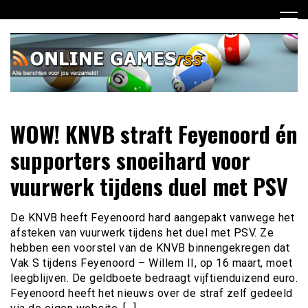
Ga
naar
de
inhoud
Dagelijks het laatste online games nieuws voor jou
Online Games RSS
WOW! KNVB straft Feyenoord én
verzameld
supporters snoeihard voor
vuurwerk tijdens duel met PSV
De KNVB heeft Feyenoord hard aangepakt vanwege het
afsteken van vuurwerk tijdens het duel met PSV. Ze
hebben een voorstel van de KNVB binnengekregen dat
Vak S tijdens Feyenoord – Willem II, op 16 maart, moet
leegblijven. De geldboete bedraagt vijftienduizend euro.
Feyenoord heeft het nieuws over de straf zelf gedeeld