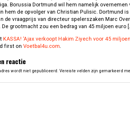
iga. Borussia Dortmund wil hem namelijk overnemen 
in hem de opvolger van Christian Pulisic. Dortmund is
an de vraagprijs van directeur spelerszaken Marc Ove
. De grootmacht zou een bedrag van 45 miljoen euro [
st
KASSA! ‘Ajax verkoopt Hakim Ziyech voor 45 miljoen
d first on
Voetbal4u.com
.
en reactie
adres wordt niet gepubliceerd.
Vereiste velden zijn gemarkeerd m