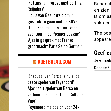
‘Nottingham Forest aast op Tijjani
Bundesl
Reijnders’
en zien 
‘Louis van Gaal bereid om in
is om a
gesprek te gaan met de KNVB’
voldoen
‘Teun Koopmeiners staat voor
avontuur in de Premier League’
The po
‘Ajax in gesprek met Franse
appeare
grootmacht Paris Saint-Germain’
Geef e
VOETBAL4U.COM
Je e-mail
Reactie
*
‘Shaqueel van Persie is nu al de
beste speler van Feyenoord’
Ajax haalt speler van Barca en
verhuurd hem direct aan Celta de
Vigo’
‘Feyenoord meldt zich voor 24-