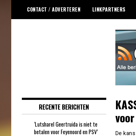
Ga
CONTACT / ADVERTEREN
LINKPARTNERS
naar
de
inhoud
Dagelijks het laatste online games
Online Games RSS
nieuws voor jou verzameld
KASS
RECENTE BERICHTEN
voor
‘Lutsharel Geertruida is niet te
betalen voor Feyenoord en PSV’
De kans 