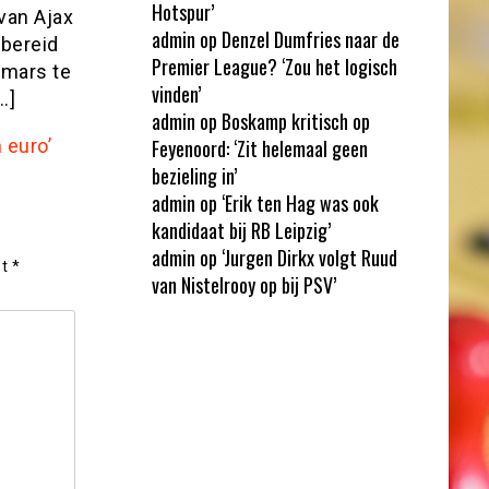
Hotspur’
van Ajax
admin
op
Denzel Dumfries naar de
 bereid
Premier League? ‘Zou het logisch
rmars te
vinden’
…]
admin
op
Boskamp kritisch op
 euro’
Feyenoord: ‘Zit helemaal geen
bezieling in’
admin
op
‘Erik ten Hag was ook
kandidaat bij RB Leipzig’
admin
op
‘Jurgen Dirkx volgt Ruud
et
*
van Nistelrooy op bij PSV’