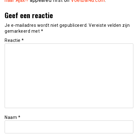
naar Ajax!!
appeared first on
Voetbal4u.com
.
Geef een reactie
Je e-mailadres wordt niet gepubliceerd.
Vereiste velden zijn
gemarkeerd met
*
Reactie
*
Naam
*