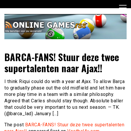
Ga
naar
de
inhoud
Dagelijks het laatste online games nieuws voor jou
Online Games RSS
BARCA-FANS! Stuur deze twee
verzameld
supertalenten naar Ajax!!
I think Riqui could do with a year at Ajax. To allow Barça
to gradually phase out the old midfield and let him have
more play time in a team with a similar philosophy.
Agreed that Carles should stay though. Absolute baller
that could be very important to us next season. — TK.
(@barca_lad) January […]
The post
BARCA-FANS! Stuur deze twee supertalenten