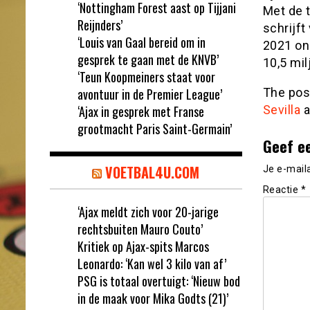
‘Nottingham Forest aast op Tijjani
Met de t
Reijnders’
schrijft
‘Louis van Gaal bereid om in
2021 on
gesprek te gaan met de KNVB’
10,5 mil
‘Teun Koopmeiners staat voor
avontuur in de Premier League’
The po
‘Ajax in gesprek met Franse
Sevilla
a
grootmacht Paris Saint-Germain’
Geef e
VOETBAL4U.COM
Je e-mail
Reactie
*
‘Ajax meldt zich voor 20-jarige
rechtsbuiten Mauro Couto’
Kritiek op Ajax-spits Marcos
Leonardo: ‘Kan wel 3 kilo van af’
PSG is totaal overtuigt: ‘Nieuw bod
in de maak voor Mika Godts (21)’