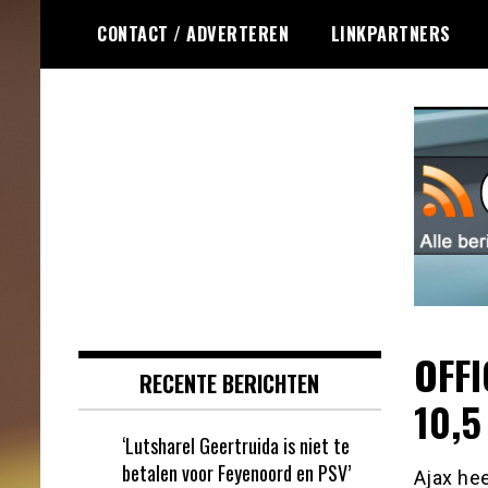
Ga
CONTACT / ADVERTEREN
LINKPARTNERS
naar
de
inhoud
Dagelijks het laatste online games
Online Games RSS
nieuws voor jou verzameld
OFFI
RECENTE BERICHTEN
10,5
‘Lutsharel Geertruida is niet te
betalen voor Feyenoord en PSV’
Ajax he