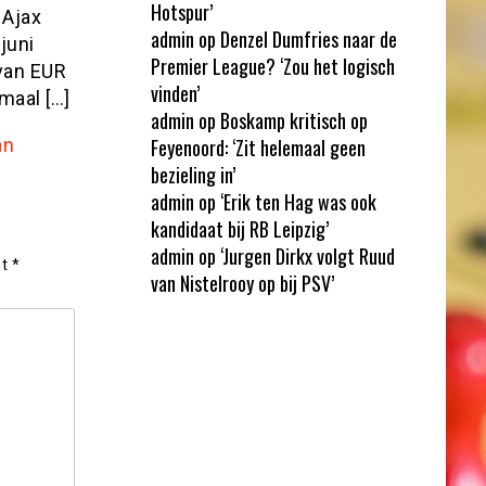
Hotspur’
 Ajax
admin
op
Denzel Dumfries naar de
juni
Premier League? ‘Zou het logisch
 van EUR
vinden’
maal […]
admin
op
Boskamp kritisch op
an
Feyenoord: ‘Zit helemaal geen
bezieling in’
admin
op
‘Erik ten Hag was ook
kandidaat bij RB Leipzig’
admin
op
‘Jurgen Dirkx volgt Ruud
et
*
van Nistelrooy op bij PSV’