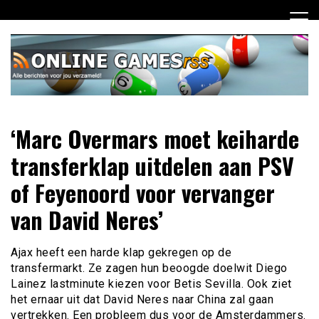
Ga
naar
de
inhoud
Dagelijks het laatste online games nieuws voor jou
Online Games RSS
‘Marc Overmars moet keiharde
verzameld
transferklap uitdelen aan PSV
of Feyenoord voor vervanger
van David Neres’
Ajax heeft een harde klap gekregen op de
transfermarkt. Ze zagen hun beoogde doelwit Diego
Lainez lastminute kiezen voor Betis Sevilla. Ook ziet
het ernaar uit dat David Neres naar China zal gaan
vertrekken. Een probleem dus voor de Amsterdammers.