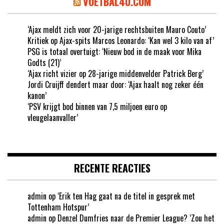
VOETBAL4U.COM
‘Ajax meldt zich voor 20-jarige rechtsbuiten Mauro Couto’
Kritiek op Ajax-spits Marcos Leonardo: ‘Kan wel 3 kilo van af’
PSG is totaal overtuigt: ‘Nieuw bod in de maak voor Mika
Godts (21)’
‘Ajax richt vizier op 28-jarige middenvelder Patrick Berg’
Jordi Cruijff dendert maar door: ‘Ajax haalt nog zeker één
kanon’
‘PSV krijgt bod binnen van 7,5 miljoen euro op
vleugelaanvaller’
RECENTE REACTIES
admin
op
‘Erik ten Hag gaat na de titel in gesprek met
Tottenham Hotspur’
admin
op
Denzel Dumfries naar de Premier League? ‘Zou het