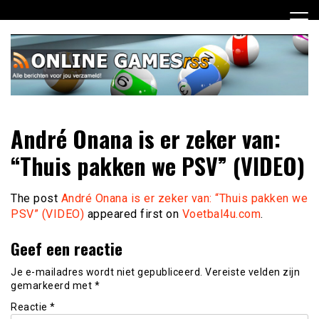
Ga
naar
de
inhoud
Dagelijks het laatste online games nieuws voor jou
Online Games RSS
André Onana is er zeker van:
verzameld
“Thuis pakken we PSV” (VIDEO)
The post
André Onana is er zeker van: “Thuis pakken we
PSV” (VIDEO)
appeared first on
Voetbal4u.com
.
Geef een reactie
Je e-mailadres wordt niet gepubliceerd.
Vereiste velden zijn
gemarkeerd met
*
Reactie
*