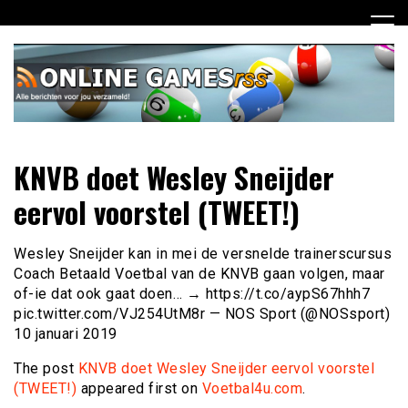
Ga
naar
de
inhoud
Dagelijks het laatste online games nieuws voor jou
Online Games RSS
KNVB doet Wesley Sneijder
verzameld
eervol voorstel (TWEET!)
Wesley Sneijder kan in mei de versnelde trainerscursus
Coach Betaald Voetbal van de KNVB gaan volgen, maar
of-ie dat ook gaat doen… → https://t.co/aypS67hhh7
pic.twitter.com/VJ254UtM8r — NOS Sport (@NOSsport)
10 januari 2019
The post
KNVB doet Wesley Sneijder eervol voorstel
(TWEET!)
appeared first on
Voetbal4u.com
.