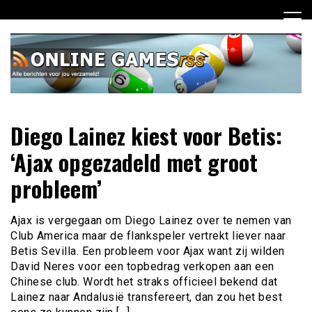
Ga
naar
de
inhoud
Dagelijks het laatste online games nieuws voor jou
Online Games RSS
Diego Lainez kiest voor Betis:
verzameld
‘Ajax opgezadeld met groot
probleem’
Ajax is vergegaan om Diego Lainez over te nemen van
Club America maar de flankspeler vertrekt liever naar
Betis Sevilla. Een probleem voor Ajax want zij wilden
David Neres voor een topbedrag verkopen aan een
Chinese club. Wordt het straks officieel bekend dat
Lainez naar Andalusië transfereert, dan zou het best