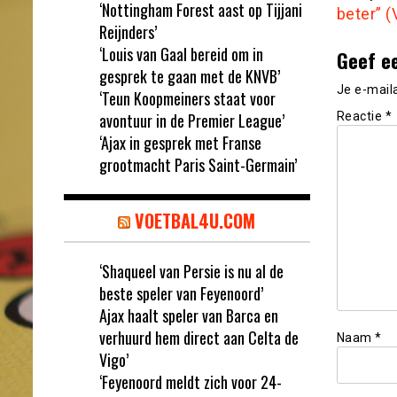
‘Nottingham Forest aast op Tijjani
beter” 
Reijnders’
‘Louis van Gaal bereid om in
Geef e
gesprek te gaan met de KNVB’
Je e-mail
‘Teun Koopmeiners staat voor
avontuur in de Premier League’
Reactie
*
‘Ajax in gesprek met Franse
grootmacht Paris Saint-Germain’
VOETBAL4U.COM
‘Shaqueel van Persie is nu al de
beste speler van Feyenoord’
Ajax haalt speler van Barca en
verhuurd hem direct aan Celta de
Naam
*
Vigo’
‘Feyenoord meldt zich voor 24-