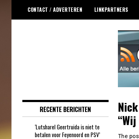
Ga
CONTACT / ADVERTEREN
LINKPARTNERS
naar
de
inhoud
Dagelijks het laatste online games
Online Games RSS
nieuws voor jou verzameld
Nick
RECENTE BERICHTEN
“Wij
‘Lutsharel Geertruida is niet te
betalen voor Feyenoord en PSV’
The po