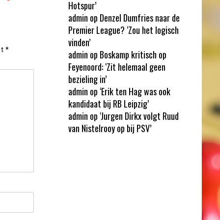
Hotspur’
admin
op
Denzel Dumfries naar de
Premier League? ‘Zou het logisch
vinden’
et
*
admin
op
Boskamp kritisch op
Feyenoord: ‘Zit helemaal geen
bezieling in’
admin
op
‘Erik ten Hag was ook
kandidaat bij RB Leipzig’
admin
op
‘Jurgen Dirkx volgt Ruud
van Nistelrooy op bij PSV’