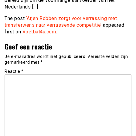
bereid zijn om de voormalige aanvoerder van het
Nederlands […]
The post
‘Arjen Robben zorgt voor verrassing met
transferwens naar verrassende competitie’
appeared
first on
Voetbal4u.com
.
Geef een reactie
Je e-mailadres wordt niet gepubliceerd.
Vereiste velden zijn
gemarkeerd met
*
Reactie
*