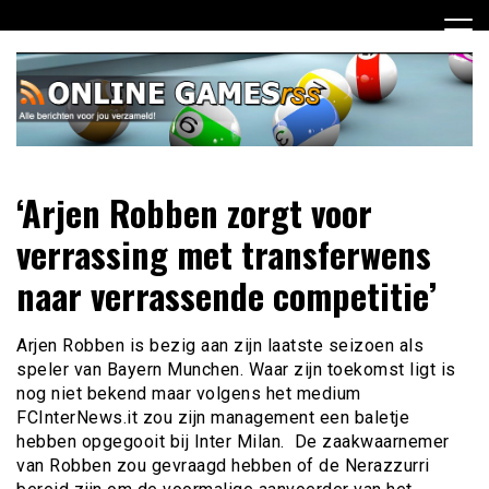
Ga
naar
de
inhoud
Dagelijks het laatste online games nieuws voor jou
Online Games RSS
‘Arjen Robben zorgt voor
verzameld
verrassing met transferwens
naar verrassende competitie’
Arjen Robben is bezig aan zijn laatste seizoen als
speler van Bayern Munchen. Waar zijn toekomst ligt is
nog niet bekend maar volgens het medium
FCInterNews.it zou zijn management een baletje
hebben opgegooit bij Inter Milan. De zaakwaarnemer
van Robben zou gevraagd hebben of de Nerazzurri