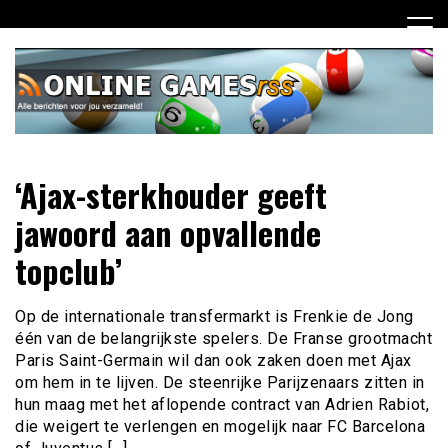
Ga
naar
de
inhoud
Dagelijks het laatste online games nieuws voor jou
Online Games RSS
‘Ajax-sterkhouder geeft
verzameld
jawoord aan opvallende
topclub’
Op de internationale transfermarkt is Frenkie de Jong
één van de belangrijkste spelers. De Franse grootmacht
Paris Saint-Germain wil dan ook zaken doen met Ajax
om hem in te lijven. De steenrijke Parijzenaars zitten in
hun maag met het aflopende contract van Adrien Rabiot,
die weigert te verlengen en mogelijk naar FC Barcelona