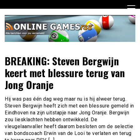
Ga
naar
de
inhoud
Dagelijks het laatste online games nieuws voor jou
Online Games RSS
BREAKING: Steven Bergwijn
verzameld
keert met blessure terug van
Jong Oranje
Hij was pas één dag weg maar nu is hij alweer terug.
Steven Bergwijn heeft zich met een blessure gemeld in
Eindhoven na zijn uitstapje naar Jong Oranje. Bergwijn
zou liesklachten hebben ontwikkeld. De
vleugelaanvaller heeft daarom besloten om de selectie
van bondscoach Erwin van de Looi te verlaten en terug