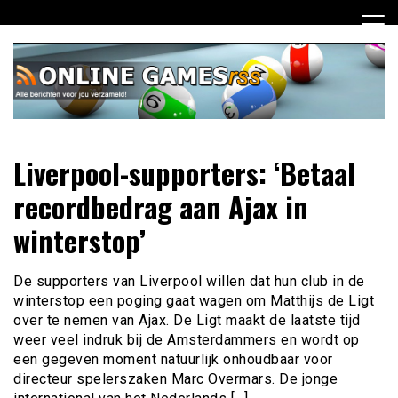
Ga
naar
de
inhoud
Dagelijks het laatste online games nieuws voor jou
Online Games RSS
Liverpool-supporters: ‘Betaal
verzameld
recordbedrag aan Ajax in
winterstop’
De supporters van Liverpool willen dat hun club in de
winterstop een poging gaat wagen om Matthijs de Ligt
over te nemen van Ajax. De Ligt maakt de laatste tijd
weer veel indruk bij de Amsterdammers en wordt op
een gegeven moment natuurlijk onhoudbaar voor
directeur spelerszaken Marc Overmars. De jonge