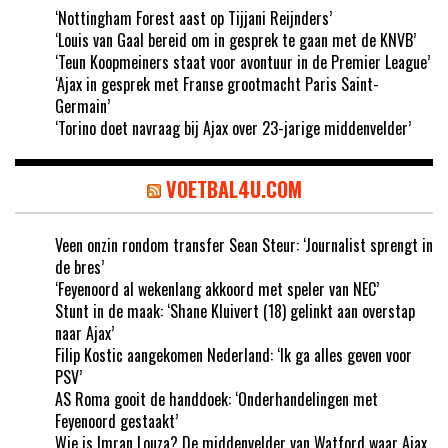
‘Nottingham Forest aast op Tijjani Reijnders’
‘Louis van Gaal bereid om in gesprek te gaan met de KNVB’
‘Teun Koopmeiners staat voor avontuur in de Premier League’
‘Ajax in gesprek met Franse grootmacht Paris Saint-
Germain’
‘Torino doet navraag bij Ajax over 23-jarige middenvelder’
VOETBAL4U.COM
Veen onzin rondom transfer Sean Steur: ‘Journalist sprengt in
de bres’
‘Feyenoord al wekenlang akkoord met speler van NEC’
Stunt in de maak: ‘Shane Kluivert (18) gelinkt aan overstap
naar Ajax’
Filip Kostic aangekomen Nederland: ‘Ik ga alles geven voor
PSV’
AS Roma gooit de handdoek: ‘Onderhandelingen met
Feyenoord gestaakt’
Wie is Imran Louza? De middenvelder van Watford waar Ajax