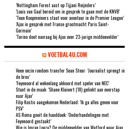
‘Nottingham Forest aast op Tijjani Reijnders’
‘Louis van Gaal bereid om in gesprek te gaan met de KNVB’
‘Teun Koopmeiners staat voor avontuur in de Premier League’
‘Ajax in gesprek met Franse grootmacht Paris Saint-
Germain’
‘Torino doet navraag bij Ajax over 23-jarige middenvelder’
VOETBAL4U.COM
Veen onzin rondom transfer Sean Steur: ‘Journalist sprengt in
de bres’
‘Feyenoord al wekenlang akkoord met speler van NEC’
Stunt in de maak: ‘Shane Kluivert (18) gelinkt aan overstap
naar Ajax’
Filip Kostic aangekomen Nederland: ‘Ik ga alles geven voor
PSV’
AS Roma gooit de handdoek: ‘Onderhandelingen met
Feyenoord gestaakt’
Wie is Imran Louza? De middenvelder van Watford waar Ajax