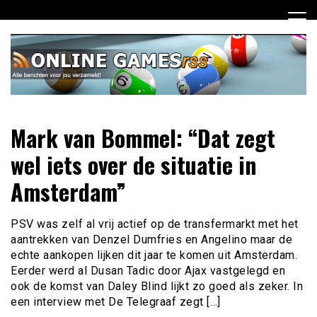
Ga
naar
de
inhoud
Dagelijks het laatste online games nieuws voor jou
Online Games RSS
Mark van Bommel: “Dat zegt
verzameld
wel iets over de situatie in
Amsterdam”
PSV was zelf al vrij actief op de transfermarkt met het
aantrekken van Denzel Dumfries en Angelino maar de
echte aankopen lijken dit jaar te komen uit Amsterdam.
Eerder werd al Dusan Tadic door Ajax vastgelegd en
ook de komst van Daley Blind lijkt zo goed als zeker. In
een interview met De Telegraaf zegt […]